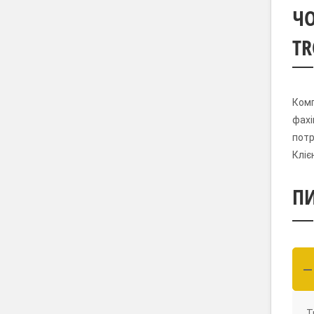
ЧО
TR
Комп
фахі
потр
Кліє
ПИ
Т