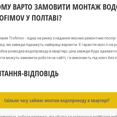
МУ ВАРТО ЗАМОВИТИ МОНТАЖ ВОД
OFIMOV У ПОЛТАВІ?
анія Trofimov - лідер на ринку з надання якісних ремонтних послу
вці, які завжди підкажуть найкращі варіанти. Є гарантія якості на 
ібна розводка водопроводу в квартирі, ціна завжди буде адекват
нти можуть замовити роботи на сайті, і їх виконають під ключ без з
ТАННЯ-ВІДПОВІДЬ
Скільки часу займає монтаж водопроводу в квартирі?
ривалість роботи залежить від обсягу та складності майбутніх роб