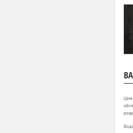
ВА
Ціна
обся
розр
Водо