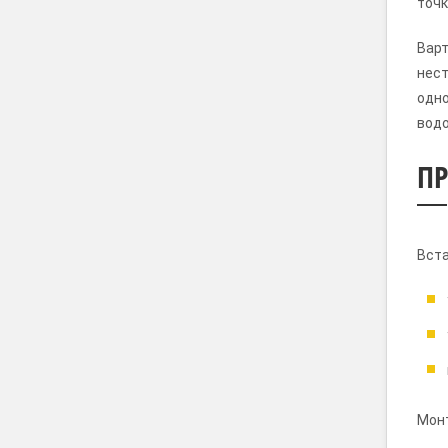
точк
Варт
нест
одно
водо
ПР
Вста
Монт