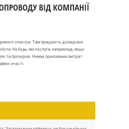
ОПРОВОДУ ВІД КОМПАНІЇ
г різного спектра. Там працюють досвідчені
роботи. На будь-які послуги, наприклад, якщо
ною та прозорою. Немає прихованих витрат.
айвої участі.
іт. Загалом вони займають не більше кількох