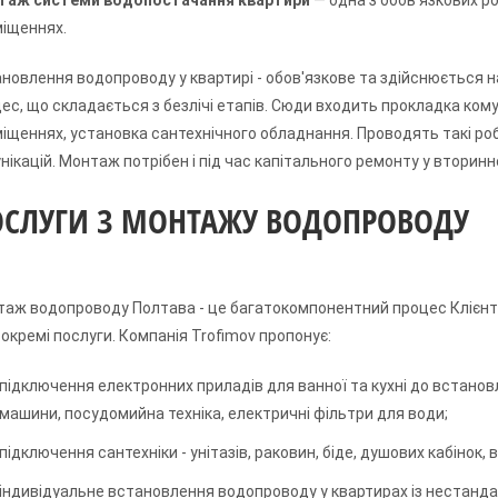
таж системи водопостачання квартири
— одна з обов'язкових р
іщеннях.
новлення водопроводу у квартирі - обов'язкове та здійснюється на
ес, що складається з безлічі етапів. Сюди входить прокладка ком
іщеннях, установка сантехнічного обладнання. Проводять такі ро
нікацій. Монтаж потрібен і під час капітального ремонту у вторинн
ОСЛУГИ З МОНТАЖУ ВОДОПРОВОДУ
аж водопроводу Полтава - це багатокомпонентний процес Клієнти
і окремі послуги. Компанія Trofimov пропонує:
підключення електронних приладів для ванної та кухні до встано
машини, посудомийна техніка, електричні фільтри для води;
підключення сантехніки - унітазів, раковин, біде, душових кабінок, 
індивідуальне встановлення водопроводу у квартирах із нестандар