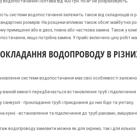
у водопостачання Полтава від 400 грн. по м
не розраховують.
ість системи водопостачання залежить також від складнощів із 
андартних розмірів. На розцінки впливає також обсяг майбутніх ро
му приміщенні або в двох, повна або часткова заміна. Також у ко
постачання, якщо потрібна заміна. У прайс включено ціну робіт ма
ОКЛАДАННЯ ВОДОПРОВОДУ В РІЗН
новлення системи водопостачання має свої особливості залежно 
у ванній кімнаті передбачається встановлення труб і підключення 
у санвузлі - прокладання труб і приєднання до них біде та унітазу;
на кухні - встановлення та підключення до труб раковин, змішувачі
аж водопроводу замовити можна як для окремо, так і для кількох