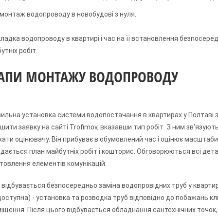
монтаж водопроводу в новобудові з нуля.
ладка водопроводу в квартирі і час на її встановлення безпосере
утніх робіт.
ТАПИ МОНТАЖУ ВОДОПРОВОДУ
ильна установка системи водопостачання в квартирах у Полтаві 
шити заявку на сайті Trofimov, вказавши тип робіт. З ним зв'язую
хати оцінювачу. Він прибуває в обумовлений час і оцінює масштаби 
дається план майбутніх робіт і кошторис. Обговорюються всі детал
товлення елементів комунікацій.
 відбувається безпосередньо заміна водопровідних труб у квартирі 
доступна) - установка та розводка труб відповідно до побажань кл
іщення. Після цього відбувається обладнання сантехнічних точок,