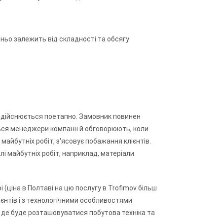
дньо залежить від складності та обсягу
здійснюється поетапно. Замовник повинен
ться менеджери компанії й обговорюють, коли
майбутніх робіт, з'ясовує побажання клієнтів.
і майбутніх робіт, наприклад, матеріали
(ціна в Полтаві на цю послугу в Trofimov більш
ієнтів і з технологічними особливостями
 де буде розташовуватися побутова техніка та