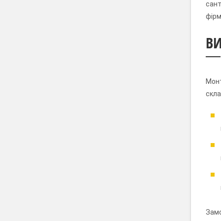
сант
фірм
ВИ
Монт
скла
Замо