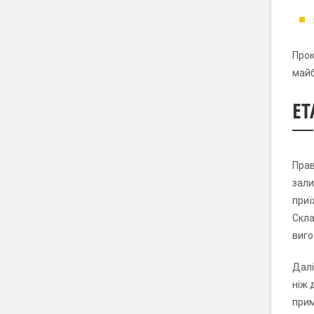
Прок
майб
Е
Прав
зали
приї
Скла
виго
Далі
ніж 
прим