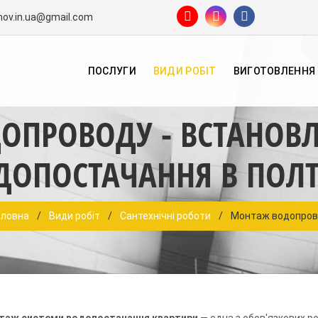
mov.in.ua@gmail.com
ПОСЛУГИ
ВИДИ РОБІТ
ВИГОТОВЛЕННЯ
ОПРОВОДУ - ВСТАНОВЛ
ДОПОСТАЧАННЯ В ПОЛТ
оловна
/
Види робіт
/
Сантехнічні роботи
/
Монтаж водопров