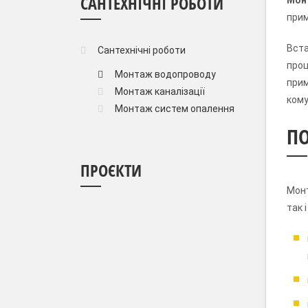
САНТЕХНІЧНІ РОБОТИ
Мон
прим
Вста
Сантехнічні роботи
проц
Монтаж водопроводу
прим
Монтаж каналізації
кому
Монтаж систем опалення
П
ПРОЄКТИ
Монт
так 