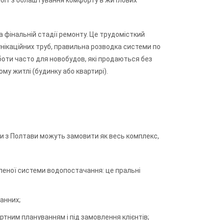
обіт з облаштування комфорту в житлових
 фінальній стадії ремонту. Це трудомісткий
унікаційних труб, правильна розводка системи по
боти часто для новобудов, які продаються без
ому житлі (будинку або квартирі).
 з Полтави можуть замовити як весь комплекс,
вленої системи водопостачання: це пральні
ванних;
тним плануванням і під замовлення клієнтів;