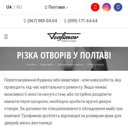
UA
RU
Полтава
(067) 989-04-04
(099) 171-64-64
РІЗКА ОТВОРІВ У ПОЛТАВІ
Головна
/
Види робіт
/
Демонтажні роботи
/
Різка отворів
Перепланування будинку або квартири - ключова робота, яку
проводять під час капітального ремонту. Якщо немає
можливості знести несучі стіни, або потрібно розділити
кімнати перегородкою, необхідно зробити зручні дверні
отвори. За допомогою спеціалізованого обладнання майстри
компанії Трофимов зроблять відповідні за розміром арки для
дверей, вікон, вентиляції.