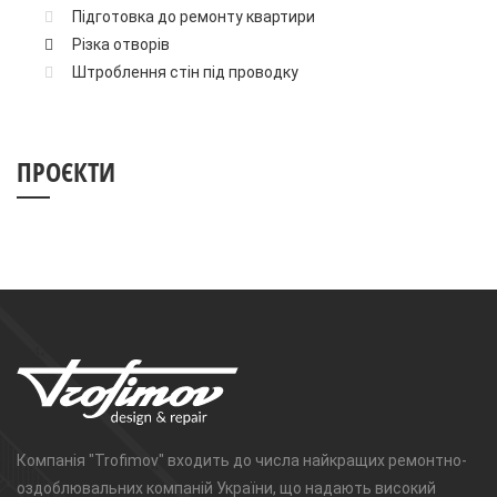
Підготовка до ремонту квартири
Різка отворів
Штроблення стін під проводку
ПРОЄКТИ
Компанія "Trofimov" входить до числа найкращих ремонтно-
оздоблювальних компаній України, що надають високий