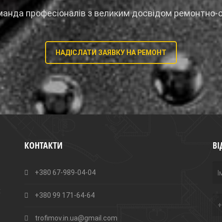
манда професіоналів з великим досвідом ремонтно-о
НАДІСЛАТИ ЗАЯВКУ НА РЕМОНТ
КОНТАКТИ
ВІ
+380 67-989-04-04
х
+380 99 171-64-64
trofimov.in.ua@gmail.com