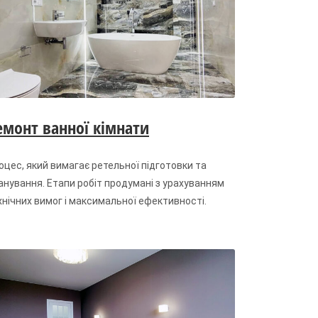
емонт ванної кімнати
оцес, який вимагає ретельної підготовки та
анування. Етапи робіт продумані з урахуванням
хнічних вимог і максимальної ефективності.