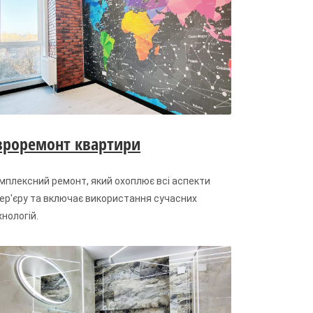
вроремонт квартири
мплексний ремонт, який охоплює всі аспекти
тер'єру та включає використання сучасних
хнологій.