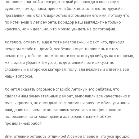
половины плиткой и теперь, каждый раз заходя в квартиру с
сумками, чемоданами, принимая большое количество друзей на
праздники, мы с благодарностью вспоминаем его имя, потому что,
по истечении 3 лет ремонта, коридор наш выглядит не только
красиво, но и идеально, что можно увидеть на фотографии.
Хотелось отметить еще и тот немаловажный факт, что, приходя
вечером с работы домой, особенно когда ты живешь в этом
ремонте и у тебя нет возможности съехать куда-нибудь на это время,
мы видели убранный мусор, подметенный пол и аккуратно
сложенный в сторонке материал; получали вежливый ответ на все
наши вопросы.
Хочется сказать огромное спасибо Антону и его ребятам, что
сделали нам замечательный ремонт, выполнили все качественно и
очень красиво, не опоздали со сроками ни разу, не обманули наши
ожидания ни в чем, не попытались улучшить свое финансовое
положение насчитывая деньги за невыполненный объем
проделанных работ.
Впечатление осталось отличное! А самое главное, что уже прошло