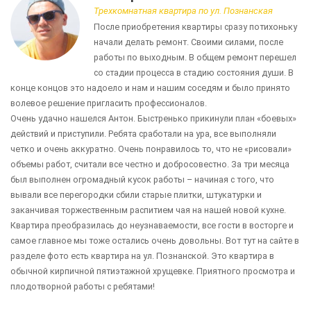
Трехкомнатная квартира по ул. Познанская
После приобретения квартиры сразу потихоньку
начали делать ремонт. Своими силами, после
работы по выходным. В общем ремонт перешел
со стадии процесса в стадию состояния души. В
конце концов это надоело и нам и нашим соседям и было принято
волевое решение пригласить профессионалов.
Очень удачно нашелся Антон. Быстренько прикинули план «боевых»
действий и приступили. Ребята сработали на ура, все выполняли
четко и очень аккуратно. Очень понравилось то, что не «рисовали»
объемы работ, считали все честно и добросовестно. За три месяца
был выполнен огромадный кусок работы – начиная с того, что
вывали все перегородки сбили старые плитки, штукатурки и
заканчивая торжественным распитием чая на нашей новой кухне.
Квартира преобразилась до неузнаваемости, все гости в восторге и
самое главное мы тоже остались очень довольны. Вот тут на сайте в
разделе фото есть квартира на ул. Познанской. Это квартира в
обычной кирпичной пятиэтажной хрущевке. Приятного просмотра и
плодотворной работы с ребятами!