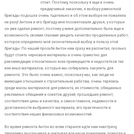
стоит. Поэтому, поскольку я еще и очень
придирчивый заказчик, к выбору ремонтной
бригады подошла очень тщательно и об этом выборе не пожалела
ни разу! Антона и его бригаду мне посоветовали друзья, у которых
он уже сделал ремонт, поэтому у меня дополнительно была еще и
возможность своими глазами увидеть качество проделанных работ,
которое определило мой окончательный выбор в пользу этой
бригады. По нашей просьбе Антон нам сразу же рассчитал, сколько
будут стоить черновые материалы и очень грамотно дал
рекомендации относительно всех преимуществ и недостатков тех
или иных материалов, которые мы собирались закупить для
ремонта. Это было очень важно, поскольку мы, как люди не
имеющие отношения к строительным работам, очень терялись
среди массы материалов для ремонта, их стоимости, обещанных
рекламных обещаний и советов друзей, прошедших ремонт,
соответствия цены и качества, а самое главное, надежности и
долговечности выбранного материала, его практичности и
соответствие наших финансовых возможностей.
Во время ремонта Антон во всем старался идти нам навстречу,
терпеливо выслушивал и учитывал все наши пожелания, помогал и