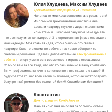
Юлия Хлудеева, Максим Хлудеев
Трехкомнатная квартира по ул. Роганская
Наконец-то мои идеи воплотились в реальность!
Из обычной трехкомнатной квартиры мне
сделали квартиру-студию с двумя отдельными
комнатами и шикарным санузлом. И не думала,
что все получится так здорово! Эта строительная фирма оправдала
мои надежды! Моя главная идея, чтобы было много света в
квартире. Окна-то окнами, но рабочие так ловко обыграли со
световым решением. Сделали дополнительные
электромонтажные
работы
и теперь у меня есть возможность играть с освещением.
Спасибо вам за все! Рада, что обратилась именно в вашу компанию!
Вы – профессионалы, очень качественно и все сделано с душой! Я
буду советовать вас всем своим знакомым, которые хотят получить
безупречный ремонт без головной боли!!! Спасибо вам большое!!!
Константин
Дом по улице ул. Комбайновая
Данная компания выполняла большой объём
работы в частном доме 200кв. м на протяжении 8