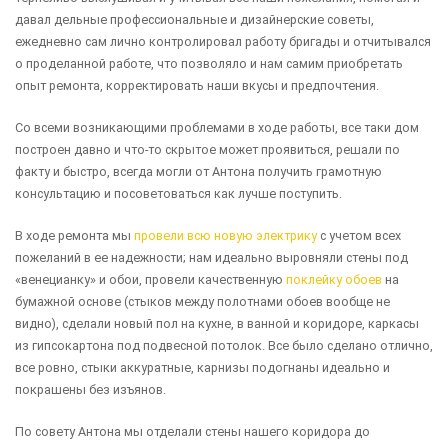
давал дельные профессиональные и дизайнерские советы,
ежедневно сам лично контролировал работу бригады и отчитывался
о проделанной работе, что позволяло и нам самим приобретать
опыт ремонта, корректировать наши вкусы и предпочтения.
Со всеми возникающими проблемами в ходе работы, все таки дом
построен давно и что-то скрытое может проявиться, решали по
факту и быстро, всегда могли от Антона получить грамотную
консультацию и посоветоваться как лучше поступить.
В ходе ремонта мы
провели всю новую электрику
с учетом всех
пожеланий в ее надежности; нам идеально выровняли стены под
«венецианку» и обои, провели качественную
поклейку обоев
на
бумажной основе (стыков между полотнами обоев вообще не
видно), сделали новый пол на кухне, в ванной и коридоре, каркасы
из гипсокартона под подвесной потолок. Все было сделано отлично,
все ровно, стыки аккуратные, карнизы подогнаны идеально и
покрашены без изъянов.
По совету Антона мы отделали стены нашего коридора до